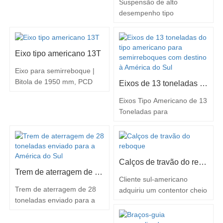
logística sul-americana.
eixo, fixas a este pela parte
Suspensão de alto
Recentemente, um lote de
superior por meio de
desempenho tipo
eixos reforçados
parafusos em U e fixas à
americano com molas de
personalizados de 16
placa inferior. Centro de…
lâmina para a América do
toneladas, desenvolvidos e
Sul
Eixo tipo americano 13T
fabricados pela nossa…
Eixo para semirreboque |
Bitola de 1950 mm, PCD
Eixos de 13 toneladas do tipo americano para semirreboques com destino à América do Sul
335 | Ideal para camiões e
Eixos Tipo Americano de 13
reboques – Pronto para
Toneladas para
transporte em contentores
Semirreboques, com
de 20 pés para a América
Destino à América do Sul
do Sul
Especificações do produto:
• Modelo: Eixo tipo
Calços de travão do reboque
americano 13T • Veículos
Trem de aterragem de 28 toneladas enviado para a América do Sul
aplicáveis: Semirreboques,
Cliente sul-americano
reboques completos,
Trem de aterragem de 28
adquiriu um contentor cheio
reboques de plataforma
toneladas enviado para a
de lonas de travão para
baixa • Destaques técnicos:
América do Sul
semirreboques e camiões:
Invólucro do veio em tubo