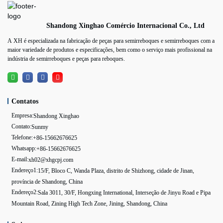
de travão e aro de aço…
completo de soluções de
acessórios. Recentemente,
Shandong Xinghao Comércio Internacional Co., Ltd
a nossa empresa fechou
A XH é especializada na fabricação de peças para semirreboques e semirreboques com a
uma encomenda importante
maior variedade de produtos e especificações, bem como o serviço mais profissional na
com um cliente cooperativo
indústria de semirreboques e peças para reboques.
de longa data na América
do Sul, entregou com
sucesso 8 reboques…
Contatos
Empresa:
Shandong Xinghao
Contato:
Sunmy
Telefone:
+86-15662676625
Whatsapp:
+86-15662676625
E-mail:
xh02@xhgcpj.com
Endereço1:
15/F, Bloco C, Wanda Plaza, distrito de Shizhong, cidade de Jinan,
província de Shandong, China
Endereço2:
Sala 3011, 30/F, Hongxing International, Interseção de Jinyu Road e Pipa
Mountain Road, Zining High Tech Zone, Jining, Shandong, China