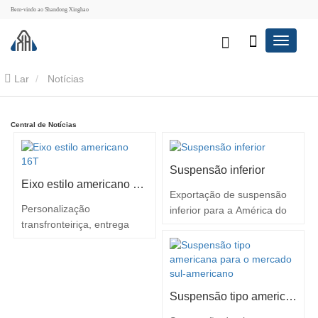
Bem-vindo ao Shandong Xinghao
Lar
Notícias
Central de Notícias
Suspensão inferior
Eixo estilo americano 16T
Exportação de suspensão
Personalização
inferior para a América do
transfronteiriça, entrega
Sul de acordo com as
fiável | A nossa empresa
necessidades do cliente.
fabricou com sucesso um
Principais recursos
eixo especializado de 16
Disposição Estrutural: As
toneladas para uma
molas semielípticas são
Suspensão tipo americana para o mercado sul-americano
importante empresa de
posicionadas abaixo do