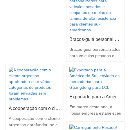
Este produto é um
de aço sem…
componente essencial de
segurança no sistema de
travagem do veículo.
Fabricado com precisão e
materiais de alta
resistência, garante uma
Braços-guia personalizados para veículos pesados e conjuntos de molas de lâmina de alta resistência para clientes sul-americanos
excelente resistência ao
Braços-guia personalizados
desgaste, ao calor e…
para veículos pesados e
conjuntos de molas de
lâmina de alta resistência
para clientes sul-
americanos Como
fabricante líder do setor de
peças automóveis, temos a
Exportado para a América do Sul, enviado as mercadorias para Guangdong para LCL
honra de oferecer aos
clientes do mercado sul-
Em março deste ano, a
A cooperação com o cliente argentino aprofundou-se e várias categorias de produtos foram enviadas sem problemas
americano: ✓ Sistemas de
nossa empresa estabeleceu
A cooperação com o cliente
braço-guia concebidos com
contactos comerciais com
argentino aprofundou-se e
precisão ✓…
clientes sul-americanos. Em