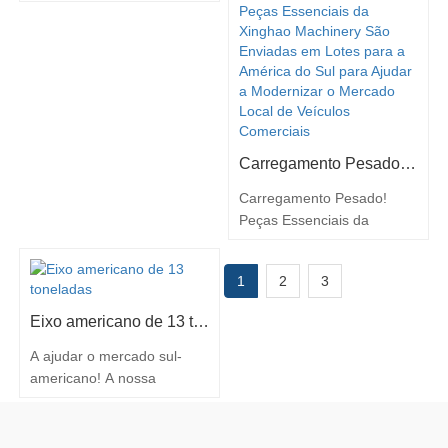
várias categorias de
resposta ao pedido do
produtos foram enviadas
cliente por diversas peças
sem problemas
para semirreboques, a
Recentemente, a nossa
nossa empresa aproveitou
empresa concluiu mais um
ao máximo as suas
lote de entregas de
vantagens na cadeia de
mercadorias para a
abastecimento e forneceu
Argentina. Esta encomenda
soluções de cotação
Carregamento Pesado! Peças Essenciais da Xinghao Machinery São Enviadas em Lotes para a América do Sul para Ajudar a Modernizar o Mercado Local de Veículos Comerciais
abrange pastilhas de travão
profissionais…
Carregamento Pesado!
e acessórios para trem de
Peças Essenciais da
aterragem…
Xinghao Machinery São
Enviadas em Lotes para a
1
2
3
América do Sul para Ajudar
a Modernizar o Mercado
Eixo americano de 13 toneladas
Local de Veículos
Comerciais Recentemente,
A ajudar o mercado sul-
um lote de contentores
americano! A nossa
totalmente carregados com
empresa entregou com
suspensão mecânica,
sucesso 16 reboques
molas de lâmina, câmara
especiais e um conjunto