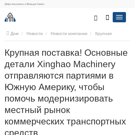
Добро пожаловать в Шаньдун Синхао
Дом
Новости
Новости компании
Крупная
поставка! Основные детали Xinghao Machinery отправляются
Крупная поставка! Основные
детали Xinghao Machinery
партиями в Южную Америку, чтобы помочь модернизировать
отправляются партиями в
местный рынок коммерческих транспортных средств
Южную Америку, чтобы
помочь модернизировать
местный рынок
коммерческих транспортных
средств