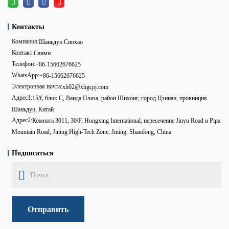
Контакты
Компания:
Шаньдун Синхао
Контакт:
Санми
Телефон:
+86-15662676625
WhatsApp:
+86-15662676625
Электронная почта:
xh02@xhgcpj.com
Адрес1:
15/f, блок C, Ванда Плаза, район Шихонг, город Цзинан, провинция
Шаньдун, Китай
Адрес2:
Комната 3011, 30/F, Hongxing International, пересечение Jinyu Road и Pipa
Mountain Road, Jining High-Tech Zone, Jining, Shandong, China
Подписаться
Отправить