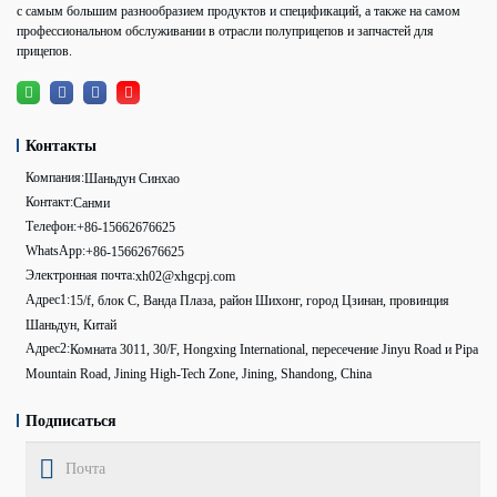
с самым большим разнообразием продуктов и спецификаций, а также на самом
профессиональном обслуживании в отрасли полуприцепов и запчастей для
прицепов.
Контакты
Компания:
Шаньдун Синхао
Контакт:
Санми
Телефон:
+86-15662676625
WhatsApp:
+86-15662676625
Электронная почта:
xh02@xhgcpj.com
Адрес1:
15/f, блок C, Ванда Плаза, район Шихонг, город Цзинан, провинция
Шаньдун, Китай
Адрес2:
Комната 3011, 30/F, Hongxing International, пересечение Jinyu Road и Pipa
Mountain Road, Jining High-Tech Zone, Jining, Shandong, China
Подписаться