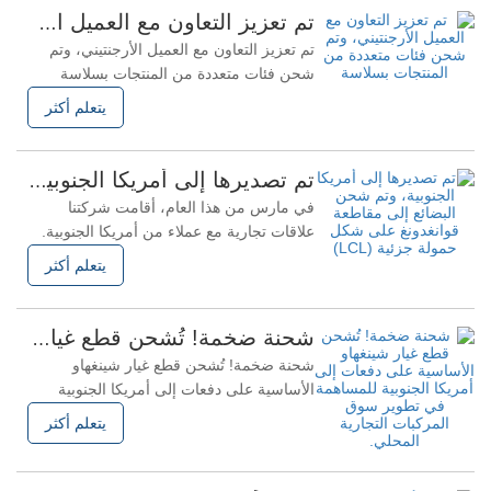
أنظمة ذراع التوجيه المصممة بدقة ✓ حلول
تم تعزيز التعاون مع العميل الأرجنتيني، وتم شحن فئات متعددة من المنتجات بسلاسة
نوابض الأوراق المخصصة ✓ جودة العملية
تم تعزيز التعاون مع العميل الأرجنتيني، وتم
التي تلبي المعايير
شحن فئات متعددة من المنتجات بسلاسة
مؤخرًا، أكملت شركتنا تسليم دفعة أخرى
يتعلم أكثر
من البضائع إلى الأرجنتين. تشمل هذه الطلبية
وسادات الفرامل وملحقات معدات الهبوط. تم
شحن البضائع بسلاسة وهي في انتظار
تم تصديرها إلى أمريكا الجنوبية، وتم شحن البضائع إلى مقاطعة قوانغدونغ على شكل حمولة جزئية (LCL)
استلامها من العملاء. إن تطور هذا التعاون
في مارس من هذا العام، أقامت شركتنا
ليس فقط
علاقات تجارية مع عملاء من أمريكا الجنوبية.
واستجابةً لطلب العميل للحصول على قطع
يتعلم أكثر
غيار متعددة لشبه المقطورات، استفادت
شركتنا استفادةً كاملةً من مزايا سلسلة
التوريد، وقدمت حلولاً احترافية لعروض
شحنة ضخمة! تُشحن قطع غيار شينغهاو الأساسية على دفعات إلى أمريكا الجنوبية للمساهمة في تطوير سوق المركبات التجارية المحلي.
الأسعار منذ البداية، وهو ما لاقى استحسانًا
شحنة ضخمة! تُشحن قطع غيار شينغهاو
كبيرًا من العميل. وأكد العميل
الأساسية على دفعات إلى أمريكا الجنوبية
للمساهمة في تطوير سوق المركبات التجارية
يتعلم أكثر
المحلي. تم مؤخرًا شحن دفعة من الحاويات
المحملة بالكامل بنظام التعليق الميكانيكي
ونوابض الأوراق وغرفة الفرامل والحافة