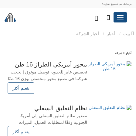
مرحبا بك في شاندونغ Xinghao
بيت
أخبار
أخبار الشركة
أخبار الشركة
محور أمريكي الطراز 16 طن
تخصيص عابر للحدود، توصيل موثوق | نجحت
شركتنا في تصنيع محور متخصص بوزن 16 طنًا
لشركة لوجستية رائدة في أمريكا الجنوبية في
يتعلم أكثر
الآونة الأخيرة، اجتازت دفعة من المحاور
الثقيلة المخصصة التي يبلغ وزنها 16 طنًا والتي
طورتها وصنعتها شركتنا الفحص النهائي رسميًا
نظام التعليق السفلي
وتم تعبئتها وشحنها بنجاح إلى سوق أمريكا
تصدير نظام التعليق السفلي إلى أمريكا
اللاتينية
الجنوبية وفقًا لمتطلبات العميل. الميزات
الرئيسية التصميم الهيكلي: يتم وضع النوابض
يتعلم أكثر
الورقية أسفل المحور، وتثبيتها بالمحور من