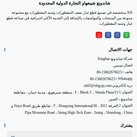
شاندونغ شينغهاو التجارة الدولية المحدودة
XH متخصصة في تصنيع قطع غيار نصف المقطورات وشبه المقطورات مع مجموعة
متنوعة من المنتجات والمواصفات بالإضافة إلى الخدمة الأكثر احترافية في صناعة قطع
غيار وشبه المقطورات.
جهات الاتصال
شركة:
شاندونغ Xinghao
اتصال:
صنمي
هاتف:
+86-15662676625
Whatsapp:
+86-15662676625
بريد إلكتروني:
xh02@xhgcpj.com
العنوان 1:
15/F ، Block C ، Wanda Plaza ، منطقة شيزهونغ ، مدينة جينان ، مقاطعة
شاندونغ ، الصين
العنوان 2:
الغرفة 3011 ، 30/F ، Hongxing International ، تقاطع طريق Jinyu Road و
Pipa Mountain Road ، Jining High-Tech Zone ، Jining ، Shandong ، China
يشترك