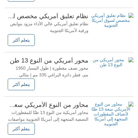
الأعلى بواسطة مسامير على شكل حرف U،
وتثبيتها باللوحة السفلية. انخفاض مركز الثقل:
نظام تعليق أمريكي مخصص لسوق أمريكا الجنوبية
نظرًا لوجود النوابض الورقية في الأسفل،
نظام تعليق أمريكي عالي الأداء مزود بنوابض
ينخفض ​​ارتفاع
ورقية لأمريكا الجنوبية
يتعلم أكثر
محور أمريكي من النوع 13 طن
محور نصف مقطورة | طول المسار 1950
مم، قطر دائرة البراغي 335 مم | مثالي
للشاحنات والمقطورات - جاهز للشحن في
يتعلم أكثر
حاويات 20 قدمًا إلى أمريكا الجنوبية
محاور من النوع الأمريكي سعة 13 طنًا لأنصاف المقطورات المتجهة إلى أمريكا الجنوبية
محاور أمريكية من النوع 13 طنًا للمقطورات
النصفية المتجهة إلى أمريكا الجنوبية مواصفات
المنتج: • الموديل: 13T نوع المحور الأمريكي •
يتعلم أكثر
المركبات المتوافقة: المقطورات النصفية،