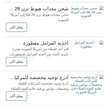
والمقطورات الكاملة، والمقطورات ذات
السطح المنخفض • أبرز المواصفات الفنية:
شحن معدات هبوط تزن 28 طنًا إلى أمريكا الجنوبية
غلاف محور من أنابيب فولاذية غير ملحومة
شحن معدات هبوط تزن 28 طنًا إلى أمريكا
منخفضة
الجنوبية
يتعلم أكثر
أحذية الفرامل مقطورة
قام أحد العملاء من أمريكا الجنوبية بشراء
حاوية كاملة من أحذية الفرامل للمقطورات
والشاحنات: يُعد هذا المنتج عنصرًا أساسيًا
يتعلم أكثر
للسلامة في نظام فرامل المركبات. فهو
مصنوع بدقة من مواد عالية القوة، مما يضمن
مقاومة ممتازة للتآكل والحرارة وثباتًا ممتازًا
أذرع توجيه مخصصة للمركبات الثقيلة وتجميعات نوابض ورقية عالية القوة للعملاء في أمريكا الجنوبية
في الفرامل، مما يوفر أساسًا متينًا للتشغيل
أذرع توجيه مخصصة للمركبات الثقيلة
الآمن
وتجميعات نوابض ورقية عالية القوة للعملاء
في أمريكا الجنوبية باعتبارنا شركة رائدة في
يتعلم أكثر
صناعة قطع غيار السيارات، يشرفنا أن نقدم
لعملائنا في سوق أمريكا الجنوبية ما يلي: ✓