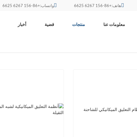
هاتف:+86-156 6267 6625
واتساب:+86-156 6267 6625
معلومات عنا
منتجات
قضية
أخبار