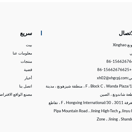
صل الآن
اتصل الآن
اتصال
سريع
Xingha
بيت
معلومات عنا
منتجات
+86-15662676625
قضية
ي:
xh02@xhgcpj.com
أخبار
15/F ، Block C ، Wanda Plaza ، منطقة شيزهونغ ، مدينة
اتصل بنا
طعة شاندونغ ، الصين
مصنع الواقع الافترا
الغرفة 3011 ، 30/F ، Hongxing International ، تقاطع
طريق Jinyu Road و Pipa Mountain Road ، Jining High-Tech
Zone ، Jining ، Shand