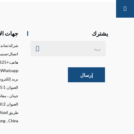
ات
يشترك
جهات ال
شركة:
شاندونغ o
اتصال:
صنمي
هاتف:
+86-15662676625
Whatsapp:
إرسال
بريد إلكترون
العنوان 1:
جينان ، مقا
العنوان 2:
ong ، China