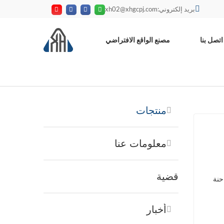
بريد إلكتروني:xh02@xhgcpj.com
اتصل بنا
مصنع الواقع الافتراضي
منتجات
معلومات عنا
قضية
أخبار