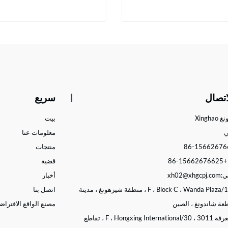
ة ضبط الركود التلقائي للشاحنة
أداة ضبط الركود اليدوية 
صل الآن
اتصل الآن
اتصال
سريع
Xingha
بيت
معلومات عنا
منتجات
+86-15662676625
قضية
ي:
xh02@xhgcpj.com
أخبار
15/F ، Block C ، Wanda Plaza ، منطقة شيزهونغ ، مدينة
اتصل بنا
طعة شاندونغ ، الصين
مصنع الواقع الافترا
الغرفة 3011 ، 30/F ، Hongxing International ، تقاطع