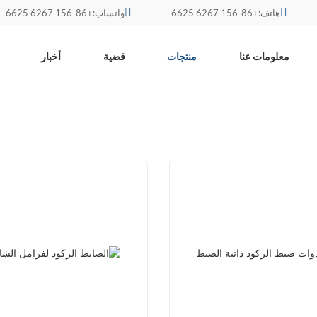
هاتف:+86-156 6267 6625
واتساب:+86-156 6267 6625
معلومات عنا
منتجات
قضية
أخبار