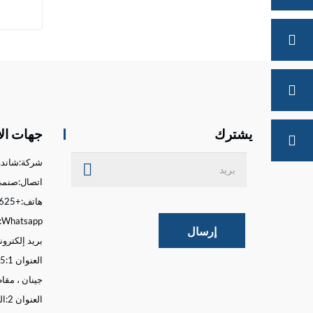
أدا
ات
يشترك
جهات ال
شركة:
شاندونغ o
اتصال:
صنمي
هاتف:
+86-15662676625
Whatsapp:
إرسال
بريد إلكترون
العنوان 1:
جينان ، مقا
العنوان 2: