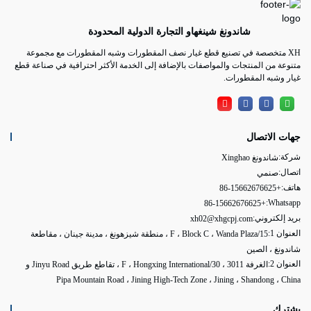
شاندونغ شينغهاو التجارة الدولية المحدودة
XH متخصصة في تصنيع قطع غيار نصف المقطورات وشبه المقطورات مع مجموعة
متنوعة من المنتجات والمواصفات بالإضافة إلى الخدمة الأكثر احترافية في صناعة قطع
غيار وشبه المقطورات.
جهات الاتصال
شركة:
شاندونغ Xinghao
اتصال:
صنمي
هاتف:
+86-15662676625
Whatsapp:
+86-15662676625
بريد إلكتروني:
xh02@xhgcpj.com
العنوان 1:
15/F ، Block C ، Wanda Plaza ، منطقة شيزهونغ ، مدينة جينان ، مقاطعة
شاندونغ ، الصين
العنوان 2:
الغرفة 3011 ، 30/F ، Hongxing International ، تقاطع طريق Jinyu Road و
Pipa Mountain Road ، Jining High-Tech Zone ، Jining ، Shandong ، China
يشترك