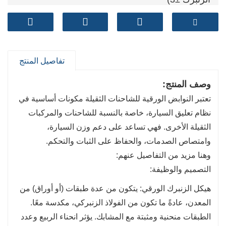
تفاوت الحدبة (مم): ±±6 (يتجاوز معيار صناعة الزنبرك
±7)
عمر التعب (دورات): &gt;120,000+ (يتجاوز معيار
صناعة الربيع 100,000 دورة)
تفاصيل المنتج
وصف المنتج
:
تعتبر النوابض الورقية للشاحنات الثقيلة مكونات أساسية في
نظام تعليق السيارة، خاصة بالنسبة للشاحنات والمركبات
الثقيلة الأخرى. فهي تساعد على دعم وزن السيارة،
وامتصاص الصدمات، والحفاظ على الثبات والتحكم.
وهنا مزيد من التفاصيل عنهم:
التصميم والوظيفة:
هيكل الزنبرك الورقي: يتكون من عدة طبقات (أو أوراق) من
المعدن، عادةً ما تكون من الفولاذ الزنبركي، مكدسة معًا.
الطبقات منحنية ومثبتة مع المشابك. يؤثر انحناء الربيع وعدد